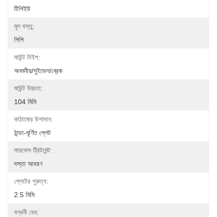
টিপিইউ
মূল বস্তু:
পিপি
মাউন্ট টাইপ:
অনমনীয়/সুইভেল/ব্রেক
মাউন্ট উচ্চতা:
104 মিমি
কাঠামোর উপাদান:
ঠান্ডা-ঘূর্ণিত প্লেট
সারফেস ট্রিটমেন্ট:
দস্তা আবরণ
প্লেটের পুরুত্ব:
2.5 মিমি
বন্ধনী বেধ: