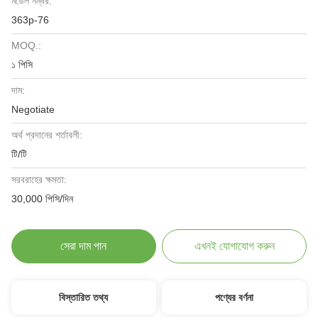
মডেল নম্বর:
363p-76
MOQ.:
১ পিসি
দাম:
Negotiate
অর্থ প্রদানের শর্তাবলী:
টি/টি
সরবরাহের ক্ষমতা:
30,000 পিসি/দিন
সেরা দাম পান
এখনই যোগাযোগ করুন
বিস্তারিত তথ্য
পণ্যের বর্ণনা