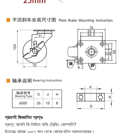
প্রায়শই জিজ্ঞাসিত প্রশ্নঃ
প্রশ্ন: আপনি কি নির্মাতা নাকি ট্রেডিং কোম্পানি?
উত্তরঃ আমরা ১৯৮৭ সাল থেকে রোলার হুইল প্রস্তুতকারক।