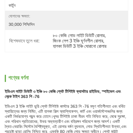
কার্টুন
যোগানের ক্ষমতা:
30,000 পিসি/দিন
৮০ কেজি লোড লাইট ডিউটি রোলার
, 
বিশেষভাবে তুলে ধরা:
জিংক লেপ 3 ইঞ্চি ঘূর্ণনশীল রোলার
, 
হালকা ডিউটি 3 ইঞ্চি ঘোরানো রোলার
পণ্যের বর্ণনা
ইডিএল লাইট ডিউটি ৩ ইঞ্চি ৮০ কেজি প্লেট টিপিইউ ক্যাসটার রাইডিড, স্পাইভেল এবং
ব্রেক টাইপ 363 পি -76
ইডিএল 3 ইঞ্চি লাইট ডুয়ি প্লেট টিপিইউ কাস্টার 363 পি -76 মসৃণ গতিশীলতা এবং বর্ধিত
স্থায়িত্বের জন্য নির্মিত, এটি হালকা শিল্প অ্যাপ্লিকেশন, কার্ট এবং ওয়ার্কস্টেশনগুলির জন্য
একটি নির্ভরযোগ্য পছন্দ করে তোলে।ধূসর টিপিইউ চাকা নীরব গতি নিশ্চিত করে, মেঝে সুরক্ষা,
এবং পরিধান প্রতিরোধের, উভয় অভ্যন্তরীণ এবং বহিরঙ্গন পরিবেশে জন্য আদর্শ। একটি
দ্বৈত-বেয়ারিং সিস্টেম বৈশিষ্ট্যযুক্ত, এই রোলার ঘর্ষণ ন্যূনতম, লোড স্থিতিশীলতা উন্নত,এবং
প্রচেষ্টা ছাড়া রোলিং নিশ্চিত করে, এমনকি 80 কেজি লোড ক্ষমতা অধীনে। প্লেট মাউন্ট