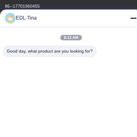
86--17701960455
EDL-Tina
8:12 AM
চীন ভালো মানের শিল্প ঢালাই চাকা সরবরাহকারী। কপিরাইট © -2026 Guangzhou
EDL Casters Co.,Ltd. সমস্ত অধিকার সংরক্ষিত।
Good day, what product are you looking for?
গোপনীয়তা নীতি
|
সাইট ম্যাপ