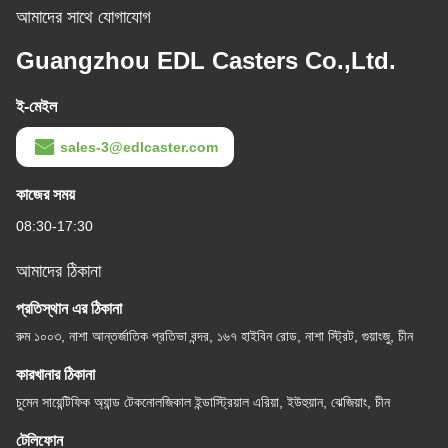
আমাদের সাথে যোগাযোগ
Guangzhou EDL Casters Co.,Ltd.
ই-মেইল
sales-3@edlcaster.com
কাজের সময়
08:30-17:30
আমাদের ঠিকানা
প্রতিস্থান এর ঠিকানা
রুম ১০০৩, নাশা আন্তর্জাতিক প্রতিভা বন্দর, ১৬৭ হাইবিন রোড, নাশা স্ট্রিট, গুয়াংজু, চীন
কারখানার ঠিকানা
চুমেন সায়েন্টিফিক অ্যান্ড টেকনোলজিকাল ইন্ডাস্ট্রিয়াল এরিয়া, ইউহুয়ান, ঝেজিয়াং, চীন
টেলিফোন