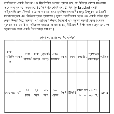
ইনস্টলেশন একটি নিরাপদ এবং স্থিতিশীল সংযোগ প্রদান করে, যা বিভিন্ন ধরনের সরঞ্জামের
সাথে সংযুক্ত করা সহজ করে।5 মিমি পুরু প্লেট এবং 2 মিমি পুরু bracket একটি
শক্তিশালী এবং টেকসই কাঠামো অবদান, এমন অ্যাপ্লিকেশনগুলির জন্য উপযুক্ত যা উভয়ই
চালনাযোগ্যতা এবং নির্ভরযোগ্যতা প্রয়োজন। ডুয়াল প্লাস্টিকের ব্রেক এবং একটি সাইড হুইল
ব্রেক উভয়ই দিয়ে সজ্জিত, এই রোলারটি উন্নত নিয়ন্ত্রণ এবং সুরক্ষা সরবরাহ করে।গুদামে
ব্যবহার করা হয় কিনা, মেডিকেল সরঞ্জাম, বা ওয়ার্কবেঞ্চ, ইডিএল 3-ইঞ্চি রোলার মসৃণ এবং দক্ষ
আন্দোলনের জন্য একটি নির্ভরযোগ্য সমাধান।
চাকা আইটেম নং. নির্দেশিকা
চাকা
চাকা
চাকা
ব্র্যাকেট
লোড
প্রযোজ্য
আইটেম
আকার
কোর
বেস
লেয়ারিং
কঠোরতা
ব্যাসার্ধ
প্রস্থ
প্রস্থ
সক্ষমতা
তাপমাত্রা
নং
৭৫
২৫
৩৩
৮০
ডাবল বল
-২০
°C
৩৬৩-৭৬
৩"
পিপি
টিপিইউ
৯৫ এ
মিমি
মিমি
মিমি
কেজি
৬০০০
০৮০
°C