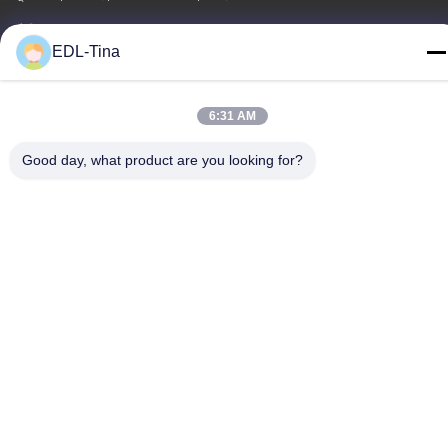
টেলিফোন
EDL-Tina
86--17701960455
6:31 AM
Good day, what product are you looking for?
চীন ভালো মানের শিল্প ঢালাই চাকা সরবরাহকারী। কপিরাইট © -2026 Guangzhou
EDL Casters Co.,Ltd. সমস্ত অধিকার সংরক্ষিত।
গোপনীয়তা নীতি
|
সাইট ম্যাপ