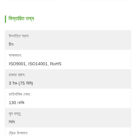
বিস্তারিত তথ্য
উৎপত্তি স্থল:
চীন
সাক্ষ্যদান:
ISO9001, ISO14001, RoHS
চাকার ব্যাস:
3 ইঞ্চ (75 মিমি)
ডাইনামিক লোড:
130 কেজি
মূল বস্তু:
পিপি
ট্রেড উপাদান: