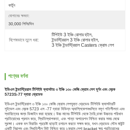
কার্টুন
যোগানের ক্ষমতা:
30,000 পিসি/দিন
টিপিইউ 3 ইঞ্চি রোলার হুইল
, 
বিশেষভাবে তুলে ধরা:
ইন্ডাস্ট্রিয়াল 3 ইঞ্চি রোলার হুইল
, 
3 ইঞ্চি ইন্ডাস্ট্রিয়াল Casters ক্রোম লেপ
পণ্যের বর্ণনা
ইডিএল ইন্ডাস্ট্রিয়াল টিপিইউ ক্যাসটার ৩ ইঞ্চি ১৩০ কেজি ক্রোম লেপ ঘূর্ণন এবং ব্রেক
5723S-77 দ্বারা থ্রেডেড
ইডিএল ইন্ডাস্ট্রিয়াল ৩ ইঞ্চি ১৩০ কেজি ক্রোম লেপযুক্ত থ্রেডেড টিপিইউ ক্যাসটারটি
সুইভেল এবং ব্রেক 5723 এস -77 দ্বারা বিভিন্ন অ্যাপ্লিকেশনগুলিতে মসৃণ গতিশীলতা এবং
স্থায়িত্বের জন্য ডিজাইন করা হয়েছে। উচ্চ মানের টিপিইউ থেকে তৈরি,চাকা উচ্চতর পরিধান
প্রতিরোধের প্রদান করে, স্থিতিস্থাপকতা, এবং শান্ত অপারেশন নিশ্চিত করার সময় মেঝে
সুরক্ষা। একক বল বিয়ারিং প্রচেষ্টা ছাড়াই চলাচল করতে সক্ষম করে, যখন থ্রেডেড স্টেম মাউন্ট
একটি নিরাপদ এবং স্থিতিশীল ফিট নিশ্চিত করে।ক্রোম লেপা bracket ক্ষয় প্রতিরোধের