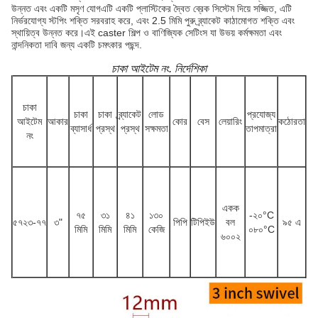
উন্নত এবং একটি মসৃণ যোগএটি একটি প্লাস্টিকের দ্বৈত ব্রেক সিস্টেম দিয়ে সজ্জিত, এটি
নির্ভরযোগ্য স্টপিং শক্তি সরবরাহ করে, এবং 2.5 মিমি পুরু ব্র্যাকেট কাঠামোগত শক্তি এবং
স্থায়িত্ব উন্নত করে।এই caster শিল্প ও বাণিজ্যিক সেটিংস যা উভয় কর্মক্ষমতা এবং
নান্দনিকতা দাবি জন্য একটি চমৎকার পছন্দ.
চাকা আইটেম নং. নির্দেশিকা
চাকা
চাকা
চাকা
ব্র্যাকেট
লোড
প্রযোজ্য
আইটেম
আকার
কোর
বেস
লেয়ারিং
কঠোরতা
ব্যাসার্ধ
প্রস্থ
প্রস্থ
সক্ষমতা
তাপমাত্রা
নং
একক
৭৫
৩১
৪১
১৩০
-২০
°C
৫৭২৩-৭৭
৩"
পিপি
টিপিইউ
বল
৯৫ এ
মিমি
মিমি
মিমি
কেজি
০৮০
°C
৬০০২