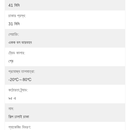
41 মিমি
চাকার প্রস্থ:
31 মিমি
লেয়ারিং:
একক বল ভারবহন
ট্রেড কালার:
গ্রে
প্রযোজ্য তাপমাত্রা:
-20℃～80℃
কঠোরতা ট্র্যাড:
৯৫ এ
নাম:
শিল্প ঢালাই চাকা
প্যাকেজিং বিবরণ: