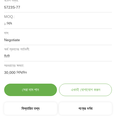
মডেল নম্বর:
5723S-77
MOQ.:
১ পিসি
দাম:
Negotiate
অর্থ প্রদানের শর্তাবলী:
টি/টি
সরবরাহের ক্ষমতা:
30,000 পিসি/দিন
সেরা দাম পান
এখনই যোগাযোগ করুন
বিস্তারিত তথ্য
পণ্যের বর্ণনা