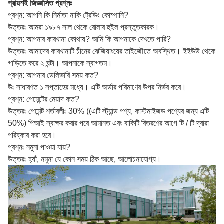
প্রায়শই জিজ্ঞাসিত প্রশ্নঃ
প্রশ্ন: আপনি কি নির্মাতা নাকি ট্রেডিং কোম্পানি?
উত্তরঃ আমরা ১৯৮৭ সাল থেকে রোলার হুইল প্রস্তুতকারক।
প্রশ্ন: আপনার কারখানা কোথায়? আমি কি আপনাকে দেখতে পারি?
উত্তরঃ আমাদের কারখানাটি চীনের ঝেজিয়াংয়ের তাইজৌতে অবস্থিত। ইইউউ থেকে
গাড়িতে করে ২ ঘন্টা। আপনাকে স্বাগতম।
প্রশ্ন: আপনার ডেলিভারি সময় কত?
উঃ সাধারণত ১ সপ্তাহের মধ্যে। এটি অর্ডার পরিমাণের উপর নির্ভর করে।
প্রশ্ন: পেমেন্টের মেয়াদ কত?
উত্তরঃ পেমেন্ট শর্তাবলীঃ 30% ((এটি স্ট্যান্ড পণ্য, কাস্টমাইজড পণ্যের জন্য এটি
50%) পিআই স্বাক্ষর করার পরে আমানত এবং বাকিটি বিতরণের আগে টি / টি দ্বারা
পরিষ্কার করা হবে।
প্রশ্নঃ নমুনা পাওয়া যায়?
উত্তরঃ হ্যাঁ, নমুনা যে কোন সময় ঠিক আছে, আলোচনাযোগ্য।