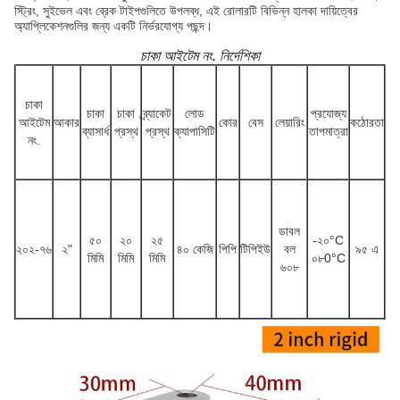
স্ট্রিং, সুইভেল এবং ব্রেক টাইপগুলিতে উপলব্ধ, এই রোলারটি বিভিন্ন হালকা দায়িত্বের
অ্যাপ্লিকেশনগুলির জন্য একটি নির্ভরযোগ্য পছন্দ।
চাকা আইটেম নং. নির্দেশিকা
চাকা
চাকা
চাকা
ব্র্যাকেট
লোড
প্রযোজ্য
আইটেম
আকার
কোর
বেস
লেয়ারিং
কঠোরতা
ব্যাসার্ধ
প্রস্থ
প্রস্থ
ক্যাপাসিটি
তাপমাত্রা
নং.
ডাবল
৫০
২০
২৫
-২০
°C
২০২-৭৬
২"
৪০ কেজি
পিপি
টিপিইউ
বল
৯৫ এ
মিমি
মিমি
মিমি
০৮
0
°C
৬০৮