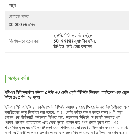
কার্টুন
যোগানের ক্ষমতা:
30,000 পিসি/দিন
২ ইঞ্চি মিনি ক্যাসটার হুইল
, 
বিশেষভাবে তুলে ধরা:
50 মিমি মিনি ক্যাসটার হুইল
, 
টিপিইউ ছোট ছোট ক্যাসল
পণ্যের বর্ণনা
ইডিএল মিনি ক্যাসটার হুইলস 2 ইঞ্চি 40 কেজি প্লেট টিপিইউ স্ট্রিগড, স্পাইভেল এবং ব্রেক
টাইপ 262 পি -76 দ্বারা
ইডিএল মিনি ২ ইঞ্চি ৪০ কেজি প্লেট টিপিইউ ক্যাসটার ২৬২ পি-৭৬ উন্নত স্থিতিশীলতা এবং
স্থায়িত্বের জন্য ডিজাইন করা হয়েছে, যা ৪০ কেজি পর্যন্ত সমর্থন করতে সক্ষম।এটি মসৃণ
চলাচল এবং দীর্ঘস্থায়ী কর্মক্ষমতা নিশ্চিত করে. উচ্চমানের টিপিইউ উপাদানটি চমৎকার শক
শোষণ, পরিধান প্রতিরোধের এবং মেঝে সুরক্ষা প্রদান করে যখন শব্দকে হ্রাস করে। এর
পরিমার্জিত ধূসর রঙ এটি একটি মসৃণ এবং পেশাদার চেহারা দেয়।২ ইঞ্চি ভাল কাঠামোগত চাকার
সাথে, এটি ছোট আকারের তুলনায় আরও ভাল ওজন বিতরণ এবং স্থিতিশীলতা সরবরাহ করে।