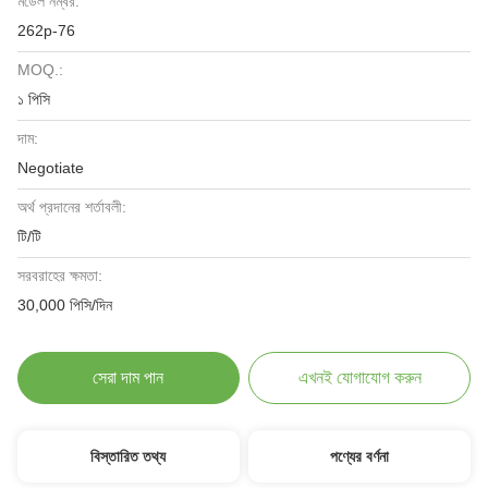
মডেল নম্বর:
262p-76
MOQ.:
১ পিসি
দাম:
Negotiate
অর্থ প্রদানের শর্তাবলী:
টি/টি
সরবরাহের ক্ষমতা:
30,000 পিসি/দিন
সেরা দাম পান
এখনই যোগাযোগ করুন
বিস্তারিত তথ্য
পণ্যের বর্ণনা