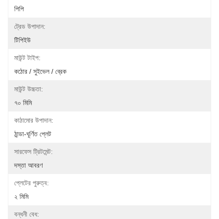
পিপি
ট্রেড উপাদান:
টিপিইউ
মাউন্ট টাইপ:
কঠোর / সুইভেল / ব্রেক
মাউন্ট উচ্চতা:
৭০ মিমি
কাঠামোর উপাদান:
ঠান্ডা-ঘূর্ণিত প্লেট
সারফেস ট্রিটমেন্ট:
দস্তা আবরণ
প্লেটের পুরুত্ব:
২ মিমি
বন্ধনী বেধ: