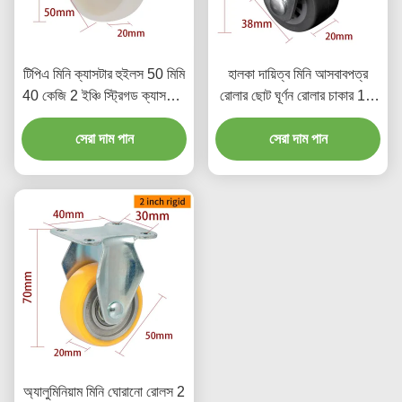
টিপিএ মিনি ক্যাসটার হুইলস 50 মিমি
হালকা দায়িত্ব মিনি আসবাবপত্র
40 কেজি 2 ইঞ্চি স্ট্রিগড ক্যাসটারস
রোলার ছোট ঘূর্ণন রোলার চাকার 1.5
262P-23
ইঞ্চি 38mm
সেরা দাম পান
সেরা দাম পান
অ্যালুমিনিয়াম মিনি ঘোরানো রোলস 2