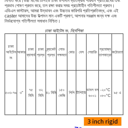
নিশ্চিত করে।উচ্চ মানের টিপিইউ চাকা উপাদান ব্যতিক্রমী পরিধান প্রতিরোধের এবং
প্রভাব শোষণ প্রদান করে, তল রক্ষা করার সময় প্রচেষ্টাহীন গতিশীলতা প্রদান।
এডিএল কাস্টারস, আমরা উদ্ভাবন এবং উচ্চতর কারিগরি প্রতিশ্রুতিবদ্ধ, এবং এই
caster আমাদের উচ্চ উত্পাদন মান একটি প্রমাণ, আপনার সরঞ্জাম জন্য দক্ষ এবং
নির্ভরযোগ্য গতিশীলতা সমাধান নিশ্চিত।
চাকা আইটেম নং. নির্দেশিকা
চাকা
চাকা
চাকা
ব্র্যাকেট
লোড
প্রযোজ্য
আইটেম
আকার
কোর
বেস
লেয়ারিং
কঠোরতা
ব্যাসার্ধ
প্রস্থ
প্রস্থ
সক্ষমতা
তাপমাত্রা
নং
৭৫
৩২
১৫০
ডাবল বল
-২০
°C
৫০৩-৭৬
৩"
৪১ মিমি
পিপি
টিপিইউ
৯৫ এ
মিমি
মিমি
কেজি
৬০০১
০৮০
°C