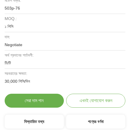
মডেল নম্বর:
503p-76
MOQ.:
১ পিসি
দাম:
Negotiate
অর্থ প্রদানের শর্তাবলী:
টি/টি
সরবরাহের ক্ষমতা:
30,000 পিসি/দিন
সেরা দাম পান
এখনই যোগাযোগ করুন
বিস্তারিত তথ্য
পণ্যের বর্ণনা