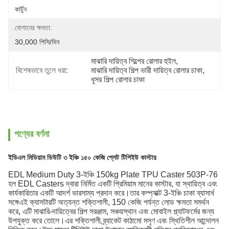
কার্টুন
যোগানের ক্ষমতা:
30,000 পিসি/দিন
মাঝারি দায়িত্ব শিল্পের রোলার হুইল
, 
বিশেষভাবে তুলে ধরা:
মাঝারি দায়িত্ব শিল্প ভারী দায়িত্ব রোলার চাকা
, 
ধূসর শিল্প রোলার চাকা
পণ্যের বর্ণনা
ইডিএল মিডিয়াম ডিউটি ৩ ইঞ্চি ১৫০ কেজি প্লেট টিপিইউ কাস্টার
EDL Medium Duty 3-ইঞ্চি 150kg Plate TPU Caster 503P-76
হল EDL Casters দ্বারা নির্মিত একটি প্রিমিয়াম মানের কাস্টার, যা স্থায়িত্ব এবং
কার্যকারিতার একটি আদর্শ ভারসাম্য প্রদান করে।তার কম্প্যাক্ট 3-ইঞ্চি চাকা ব্যাসার্ধ
সঙ্গেএই ক্যাসটারটি অত্যন্ত শক্তিশালী, 150 কেজি পর্যন্ত লোড ক্ষমতা সমর্থন
করে, এটি মাঝারি-দায়িত্বের শিল্প সরঞ্জাম, সঞ্চয়স্থান এবং মোবাইল প্ল্যাটফর্মের জন্য
উপযুক্ত করে তোলে।এর শক্তিশালী ব্র্যাকেট কাঠামো মসৃণ এবং স্থিতিশীল আন্দোলন