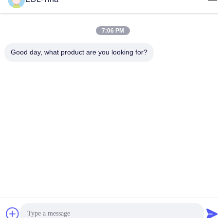
7:06 PM
চীন ভালো মানের শিল্প ঢালাই চাকা সরবরাহকারী। কপিরাইট © -2026 Guangzhou
EDL Casters Co.,Ltd. সমস্ত অধিকার সংরক্ষিত।
Good day, what product are you looking for?
গোপনীয়তা নীতি
|
সাইট ম্যাপ