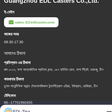
Guangzhou EDL Casters Co.,Ltd.
ই-মেইল
sales-3@edlcaster.com
কাজের সময়
08:30-17:30
আমাদের ঠিকানা
প্রতিস্থান এর ঠিকানা
রুম ১০০৩, নাশা আন্তর্জাতিক প্রতিভা বন্দর, ১৬৭ হাইবিন রোড, নাশা স্ট্রিট, গুয়াংজু, চীন
কারখানার ঠিকানা
চুমেন সায়েন্টিফিক অ্যান্ড টেকনোলজিকাল ইন্ডাস্ট্রিয়াল এরিয়া, ইউহুয়ান, ঝেজিয়াং, চীন
টেলিফোন
86--17701960455
EDL-Tina